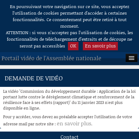
En poursuivant votre navigation sur ce site, vous acceptez
Aller au contenu
l’utilisation de cookies permettant d'accéder à certaines
fonctionnalités. Ce consentement peut être retiré à tout
moment.
ATTENTION : si vous n’acceptez pas l’utilisation de cookies, les
fonctionnalités de téléchargement d’extraits et de découpe ne
OK
En savoir plus
seront pas accessibles
Portail vidéo de l'Assemblée nationale
ACCUEIL
DEMANDE DE VIDÉO
EN DIRECT
La vidéo "Commission du développement durable : Application de la loi
À LA DEMANDE
portant lutte contre le dérèglement climatique et renforcement de la
résilience face à ses effets (rapport)" du 11 janvier 2023 n'est plus
disponible en ligne.
RECHERCHE
Pour y accéder, vous devez au préalable accepter l'utilisation de votre
AIDE À LA DÉCOUPE
en savoir plus
adresse mail par notre site :
.
DE VIDÉOS
Contact