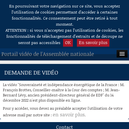
En poursuivant votre navigation sur ce site, vous acceptez
Aller au contenu
l’utilisation de cookies permettant d'accéder à certaines
fonctionnalités. Ce consentement peut être retiré à tout
moment.
ATTENTION : si vous n’acceptez pas l’utilisation de cookies, les
fonctionnalités de téléchargement d’extraits et de découpe ne
OK
En savoir plus
seront pas accessibles
Portail vidéo de l'Assemblée nationale
ACCUEIL
DEMANDE DE VIDÉO
EN DIRECT
La vidéo "Souveraineté et indépendance énergétique de la France : M.
À LA DEMANDE
François Brottes, Conseiller-maître à la Cour des comptes ; M. Jean-
Bernard Lévy, ancien président-directeur général de EDF" du 14
décembre 2022 n'est plus disponible en ligne.
RECHERCHE
Pour y accéder, vous devez au préalable accepter l'utilisation de votre
AIDE À LA DÉCOUPE
en savoir plus
adresse mail par notre site :
.
DE VIDÉOS
Contact