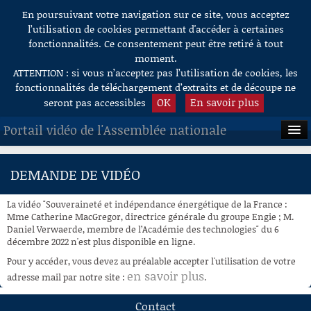
En poursuivant votre navigation sur ce site, vous acceptez
Aller au contenu
l’utilisation de cookies permettant d'accéder à certaines
fonctionnalités. Ce consentement peut être retiré à tout
moment.
ATTENTION : si vous n’acceptez pas l’utilisation de cookies, les
fonctionnalités de téléchargement d’extraits et de découpe ne
OK
En savoir plus
seront pas accessibles
Portail vidéo de l'Assemblée nationale
ACCUEIL
DEMANDE DE VIDÉO
EN DIRECT
La vidéo "Souveraineté et indépendance énergétique de la France :
À LA DEMANDE
Mme Catherine MacGregor, directrice générale du groupe Engie ; M.
Daniel Verwaerde, membre de l’Académie des technologies" du 6
décembre 2022 n'est plus disponible en ligne.
RECHERCHE
Pour y accéder, vous devez au préalable accepter l'utilisation de votre
AIDE À LA DÉCOUPE
en savoir plus
adresse mail par notre site :
.
DE VIDÉOS
Contact