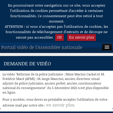
En poursuivant votre navigation sur ce site, vous acceptez
Aller au contenu
l’utilisation de cookies permettant d'accéder à certaines
fonctionnalités. Ce consentement peut être retiré à tout
moment.
ATTENTION : si vous n’acceptez pas l’utilisation de cookies, les
fonctionnalités de téléchargement d’extraits et de découpe ne
OK
En savoir plus
seront pas accessibles
Portail vidéo de l'Assemblée nationale
ACCUEIL
DEMANDE DE VIDÉO
EN DIRECT
La vidéo "Réforme de la police judiciaire : Mme Marion Cackel et M.
À LA DEMANDE
Frédéric Macé (AFMI) ; M. Ange Mancini, ancien directeur zonal
adjoint de police judiciaire, ancien préfet, ancien coordonnateur
national du renseignement" du 5 décembre 2022 n'est plus disponible
RECHERCHE
en ligne.
AIDE À LA DÉCOUPE
Pour y accéder, vous devez au préalable accepter l'utilisation de votre
DE VIDÉOS
en savoir plus
adresse mail par notre site :
.