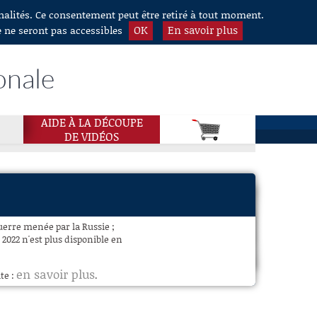
nnalités. Ce consentement peut être retiré à tout moment.
OK
En savoir plus
e ne seront pas accessibles
onale
AIDE À LA DÉCOUPE
DE VIDÉOS
uerre menée par la Russie ;
2022 n'est plus disponible en
en savoir plus
te :
.