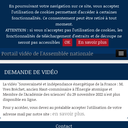
En poursuivant votre navigation sur ce site, vous acceptez
Aller au contenu
l’utilisation de cookies permettant d'accéder à certaines
fonctionnalités. Ce consentement peut être retiré à tout
moment.
ATTENTION : si vous n’acceptez pas l’utilisation de cookies, les
fonctionnalités de téléchargement d’extraits et de découpe ne
OK
En savoir plus
seront pas accessibles
Portail vidéo de l'Assemblée nationale
ACCUEIL
DEMANDE DE VIDÉO
EN DIRECT
La vidéo "Souveraineté et indépendance énergétique de la France : M.
À LA DEMANDE
Yves Bréchet, ancien Haut-commissaire à l’Énergie atomique et
Membre de l’Académie des sciences" du 29 novembre 2022 n'est plus
disponible en ligne.
RECHERCHE
Pour y accéder, vous devez au préalable accepter l'utilisation de votre
AIDE À LA DÉCOUPE
en savoir plus
adresse mail par notre site :
.
DE VIDÉOS
Contact