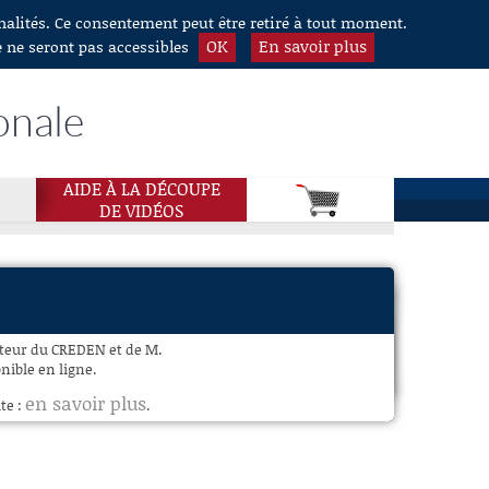
nnalités. Ce consentement peut être retiré à tout moment.
OK
En savoir plus
e ne seront pas accessibles
onale
AIDE À LA DÉCOUPE
DE VIDÉOS
cteur du CREDEN et de M.
nible en ligne.
en savoir plus
te :
.