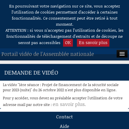
En poursuivant votre navigation sur ce site, vous acceptez
Aller au contenu
l’utilisation de cookies permettant d'accéder à certaines
fonctionnalités. Ce consentement peut être retiré à tout
moment.
ATTENTION : si vous n’acceptez pas l’utilisation de cookies, les
fonctionnalités de téléchargement d’extraits et de découpe ne
OK
En savoir plus
seront pas accessibles
Portail vidéo de l'Assemblée nationale
ACCUEIL
DEMANDE DE VIDÉO
EN DIRECT
La vidéo "1ère séance : Projet de financement de la sécurité sociale
À LA DEMANDE
pour 2023 (suite)" du 26 octobre 2022 n'est plus disponible en ligne.
Pour y accéder, vous devez au préalable accepter l'utilisation de votre
RECHERCHE
en savoir plus
adresse mail par notre site :
.
AIDE À LA DÉCOUPE
Contact
DE VIDÉOS
Aide