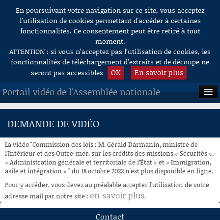
En poursuivant votre navigation sur ce site, vous acceptez
Aller au contenu
l’utilisation de cookies permettant d'accéder à certaines
fonctionnalités. Ce consentement peut être retiré à tout
moment.
ATTENTION : si vous n’acceptez pas l’utilisation de cookies, les
fonctionnalités de téléchargement d’extraits et de découpe ne
OK
En savoir plus
seront pas accessibles
Portail vidéo de l'Assemblée nationale
ACCUEIL
DEMANDE DE VIDÉO
EN DIRECT
La vidéo "Commission des lois : M. Gérald Darmanin, ministre de
À LA DEMANDE
l'Intérieur et des Outre-mer, sur les crédits des missions « Sécurités »,
« Administration générale et territoriale de l’État » et « Immigration,
asile et intégration » " du 18 octobre 2022 n'est plus disponible en ligne.
RECHERCHE
Pour y accéder, vous devez au préalable accepter l'utilisation de votre
AIDE À LA DÉCOUPE
en savoir plus
adresse mail par notre site :
.
DE VIDÉOS
Contact