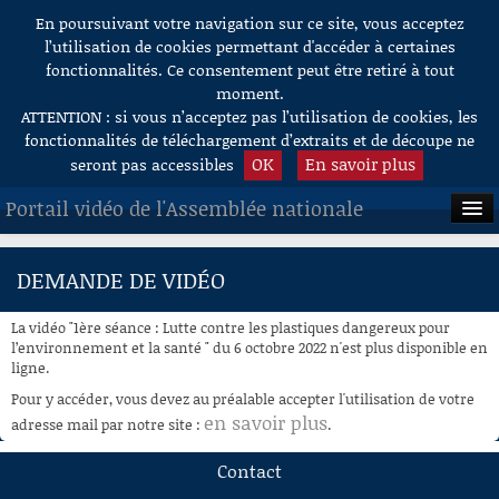
En poursuivant votre navigation sur ce site, vous acceptez
Aller au contenu
l’utilisation de cookies permettant d'accéder à certaines
fonctionnalités. Ce consentement peut être retiré à tout
moment.
ATTENTION : si vous n’acceptez pas l’utilisation de cookies, les
fonctionnalités de téléchargement d’extraits et de découpe ne
OK
En savoir plus
seront pas accessibles
Portail vidéo de l'Assemblée nationale
ACCUEIL
DEMANDE DE VIDÉO
EN DIRECT
La vidéo "1ère séance : Lutte contre les plastiques dangereux pour
À LA DEMANDE
l’environnement et la santé " du 6 octobre 2022 n'est plus disponible en
ligne.
RECHERCHE
Pour y accéder, vous devez au préalable accepter l'utilisation de votre
en savoir plus
adresse mail par notre site :
.
AIDE À LA DÉCOUPE
DE VIDÉOS
Contact