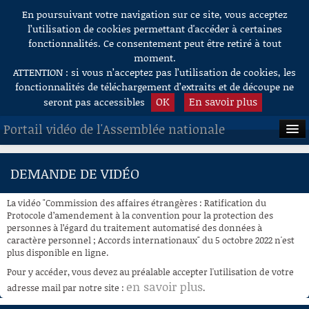
En poursuivant votre navigation sur ce site, vous acceptez
Aller au contenu
l’utilisation de cookies permettant d'accéder à certaines
fonctionnalités. Ce consentement peut être retiré à tout
moment.
ATTENTION : si vous n’acceptez pas l’utilisation de cookies, les
fonctionnalités de téléchargement d’extraits et de découpe ne
OK
En savoir plus
seront pas accessibles
Portail vidéo de l'Assemblée nationale
ACCUEIL
DEMANDE DE VIDÉO
EN DIRECT
La vidéo "Commission des affaires étrangères : Ratification du
À LA DEMANDE
Protocole d’amendement à la convention pour la protection des
personnes à l’égard du traitement automatisé des données à
caractère personnel ; Accords internationaux" du 5 octobre 2022 n'est
RECHERCHE
plus disponible en ligne.
AIDE À LA DÉCOUPE
Pour y accéder, vous devez au préalable accepter l'utilisation de votre
DE VIDÉOS
en savoir plus
adresse mail par notre site :
.