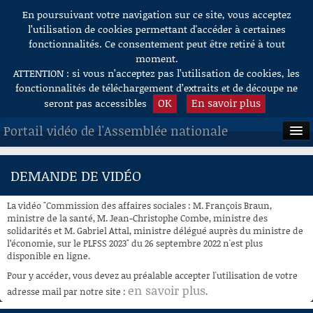
En poursuivant votre navigation sur ce site, vous acceptez
Aller au contenu
l’utilisation de cookies permettant d'accéder à certaines
fonctionnalités. Ce consentement peut être retiré à tout
moment.
ATTENTION : si vous n’acceptez pas l’utilisation de cookies, les
fonctionnalités de téléchargement d’extraits et de découpe ne
OK
En savoir plus
seront pas accessibles
Portail vidéo de l'Assemblée nationale
ACCUEIL
DEMANDE DE VIDÉO
EN DIRECT
La vidéo "Commission des affaires sociales : M. François Braun,
À LA DEMANDE
ministre de la santé, M. Jean-Christophe Combe, ministre des
solidarités et M. Gabriel Attal, ministre délégué auprès du ministre de
l’économie, sur le PLFSS 2023" du 26 septembre 2022 n'est plus
RECHERCHE
disponible en ligne.
AIDE À LA DÉCOUPE
Pour y accéder, vous devez au préalable accepter l'utilisation de votre
DE VIDÉOS
en savoir plus
adresse mail par notre site :
.