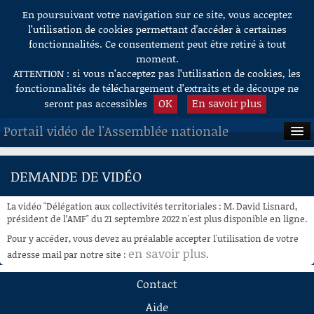
En poursuivant votre navigation sur ce site, vous acceptez
Aller au contenu
l’utilisation de cookies permettant d'accéder à certaines
fonctionnalités. Ce consentement peut être retiré à tout
moment.
ATTENTION : si vous n’acceptez pas l’utilisation de cookies, les
fonctionnalités de téléchargement d’extraits et de découpe ne
OK
En savoir plus
seront pas accessibles
Portail vidéo de l'Assemblée nationale
ACCUEIL
DEMANDE DE VIDÉO
EN DIRECT
La vidéo "Délégation aux collectivités territoriales : M. David Lisnard,
À LA DEMANDE
président de l’AMF" du 21 septembre 2022 n'est plus disponible en ligne.
Pour y accéder, vous devez au préalable accepter l'utilisation de votre
RECHERCHE
en savoir plus
adresse mail par notre site :
.
AIDE À LA DÉCOUPE
Contact
DE VIDÉOS
Aide