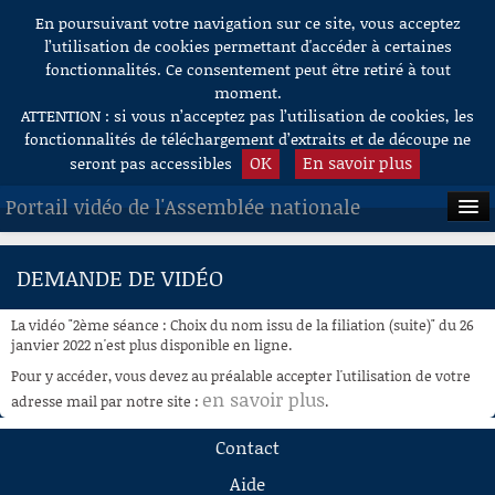
En poursuivant votre navigation sur ce site, vous acceptez
Aller au contenu
l’utilisation de cookies permettant d'accéder à certaines
fonctionnalités. Ce consentement peut être retiré à tout
moment.
ATTENTION : si vous n’acceptez pas l’utilisation de cookies, les
fonctionnalités de téléchargement d’extraits et de découpe ne
OK
En savoir plus
seront pas accessibles
Portail vidéo de l'Assemblée nationale
ACCUEIL
DEMANDE DE VIDÉO
EN DIRECT
La vidéo "2ème séance : Choix du nom issu de la filiation (suite)" du 26
À LA DEMANDE
janvier 2022 n'est plus disponible en ligne.
Pour y accéder, vous devez au préalable accepter l'utilisation de votre
RECHERCHE
en savoir plus
adresse mail par notre site :
.
AIDE À LA DÉCOUPE
Contact
DE VIDÉOS
Aide