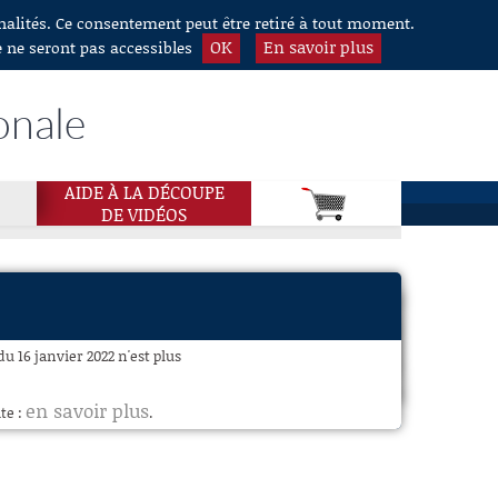
nnalités. Ce consentement peut être retiré à tout moment.
OK
En savoir plus
e ne seront pas accessibles
onale
AIDE À LA DÉCOUPE
DE VIDÉOS
du 16 janvier 2022 n'est plus
en savoir plus
te :
.