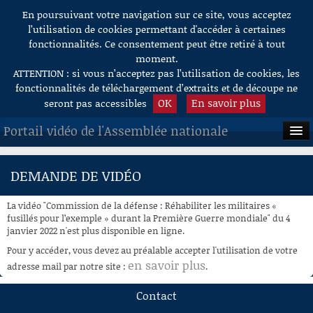
En poursuivant votre navigation sur ce site, vous acceptez
Aller au contenu
l’utilisation de cookies permettant d'accéder à certaines
fonctionnalités. Ce consentement peut être retiré à tout
moment.
ATTENTION : si vous n’acceptez pas l’utilisation de cookies, les
fonctionnalités de téléchargement d’extraits et de découpe ne
OK
En savoir plus
seront pas accessibles
Portail vidéo de l'Assemblée nationale
ACCUEIL
DEMANDE DE VIDÉO
EN DIRECT
La vidéo "Commission de la défense : Réhabiliter les militaires «
À LA DEMANDE
fusillés pour l’exemple » durant la Première Guerre mondiale" du 4
janvier 2022 n'est plus disponible en ligne.
RECHERCHE
Pour y accéder, vous devez au préalable accepter l'utilisation de votre
en savoir plus
adresse mail par notre site :
.
AIDE À LA DÉCOUPE
DE VIDÉOS
Contact