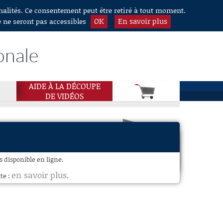
nnalités. Ce consentement peut être retiré à tout moment.
OK
En savoir plus
e ne seront pas accessibles
onale
AIDE À LA DÉCOUPE
DE VIDÉOS
 disponible en ligne.
en savoir plus
te :
.