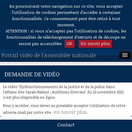
En poursuivant votre navigation sur ce site, vous acceptez
Aller au contenu
l’utilisation de cookies permettant d'accéder à certaines
fonctionnalités. Ce consentement peut être retiré à tout
moment.
ATTENTION : si vous n’acceptez pas l’utilisation de cookies, les
fonctionnalités de téléchargement d’extraits et de découpe ne
OK
En savoir plus
seront pas accessibles
Portail vidéo de l'Assemblée nationale
ACCUEIL
DEMANDE DE VIDÉO
EN DIRECT
La vidéo "Dysfonctionnements de la justice et de la police dans
À LA DEMANDE
l’affaire dite Sarah Halimi : Auditions diverses" du 23 novembre 2021
n'est plus disponible en ligne.
RECHERCHE
Pour y accéder, vous devez au préalable accepter l'utilisation de votre
en savoir plus
adresse mail par notre site :
.
AIDE À LA DÉCOUPE
DE VIDÉOS
Contact