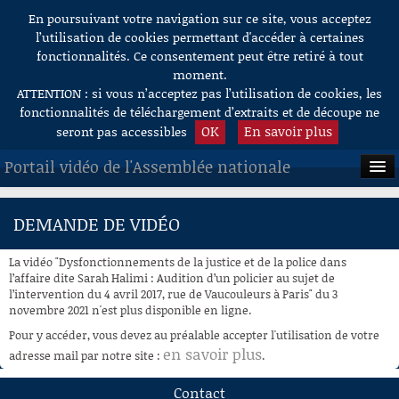
En poursuivant votre navigation sur ce site, vous acceptez
Aller au contenu
l’utilisation de cookies permettant d'accéder à certaines
fonctionnalités. Ce consentement peut être retiré à tout
moment.
ATTENTION : si vous n’acceptez pas l’utilisation de cookies, les
fonctionnalités de téléchargement d’extraits et de découpe ne
OK
En savoir plus
seront pas accessibles
Portail vidéo de l'Assemblée nationale
ACCUEIL
DEMANDE DE VIDÉO
EN DIRECT
La vidéo "Dysfonctionnements de la justice et de la police dans
À LA DEMANDE
l’affaire dite Sarah Halimi : Audition d’un policier au sujet de
l’intervention du 4 avril 2017, rue de Vaucouleurs à Paris" du 3
novembre 2021 n'est plus disponible en ligne.
RECHERCHE
Pour y accéder, vous devez au préalable accepter l'utilisation de votre
AIDE À LA DÉCOUPE
en savoir plus
adresse mail par notre site :
.
DE VIDÉOS
Contact