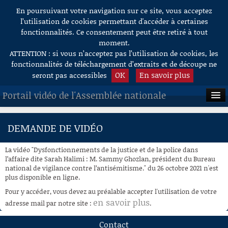
En poursuivant votre navigation sur ce site, vous acceptez
Aller au contenu
l’utilisation de cookies permettant d'accéder à certaines
fonctionnalités. Ce consentement peut être retiré à tout
moment.
ATTENTION : si vous n’acceptez pas l’utilisation de cookies, les
fonctionnalités de téléchargement d’extraits et de découpe ne
OK
En savoir plus
seront pas accessibles
Portail vidéo de l'Assemblée nationale
ACCUEIL
DEMANDE DE VIDÉO
EN DIRECT
La vidéo "Dysfonctionnements de la justice et de la police dans
À LA DEMANDE
l’affaire dite Sarah Halimi : M. Sammy Ghozlan, président du Bureau
national de vigilance contre l’antisémitisme." du 26 octobre 2021 n'est
plus disponible en ligne.
RECHERCHE
Pour y accéder, vous devez au préalable accepter l'utilisation de votre
AIDE À LA DÉCOUPE
en savoir plus
adresse mail par notre site :
.
DE VIDÉOS
Contact