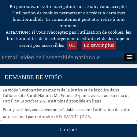
En poursuivant votre navigation sur ce site, vous acceptez
Aller au contenu
l’utilisation de cookies permettant d'accéder à certaines
fonctionnalités. Ce consentement peut être retiré à tout
moment.
ATTENTION : si vous n’acceptez pas l’utilisation de cookies, les
fonctionnalités de téléchargement d’extraits et de découpe ne
OK
En savoir plus
seront pas accessibles
Portail vidéo de l'Assemblée nationale
ACCUEIL
DEMANDE DE VIDÉO
EN DIRECT
La vidéo "Dysfonctionnements de la justice et de la police dans
À LA DEMANDE
l’affaire dite Sarah Halimi : Me Francis Szpiner, avocat au barreau de
Paris" du 19 octobre 2021 n'est plus disponible en ligne.
RECHERCHE
Pour y accéder, vous devez au préalable accepter l'utilisation de votre
en savoir plus
adresse mail par notre site :
.
AIDE À LA DÉCOUPE
DE VIDÉOS
Contact