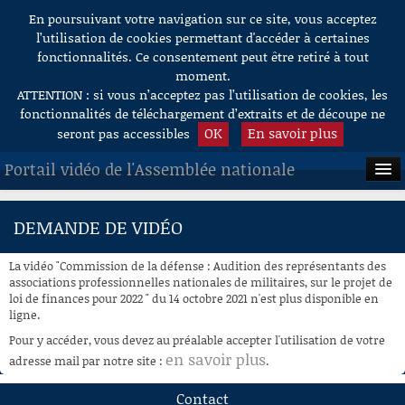
En poursuivant votre navigation sur ce site, vous acceptez
Aller au contenu
l’utilisation de cookies permettant d'accéder à certaines
fonctionnalités. Ce consentement peut être retiré à tout
moment.
ATTENTION : si vous n’acceptez pas l’utilisation de cookies, les
fonctionnalités de téléchargement d’extraits et de découpe ne
OK
En savoir plus
seront pas accessibles
Portail vidéo de l'Assemblée nationale
ACCUEIL
DEMANDE DE VIDÉO
EN DIRECT
La vidéo "Commission de la défense : Audition des représentants des
À LA DEMANDE
associations professionnelles nationales de militaires, sur le projet de
loi de finances pour 2022 " du 14 octobre 2021 n'est plus disponible en
ligne.
RECHERCHE
Pour y accéder, vous devez au préalable accepter l'utilisation de votre
AIDE À LA DÉCOUPE
en savoir plus
adresse mail par notre site :
.
DE VIDÉOS
Contact