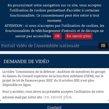
En poursuivant votre navigation sur ce site, vous acceptez
Aller au contenu
l’utilisation de cookies permettant d'accéder à certaines
fonctionnalités. Ce consentement peut être retiré à tout
moment.
ATTENTION : si vous n’acceptez pas l’utilisation de cookies, les
fonctionnalités de téléchargement d’extraits et de découpe ne
OK
En savoir plus
seront pas accessibles
Portail vidéo de l'Assemblée nationale
ACCUEIL
DEMANDE DE VIDÉO
EN DIRECT
La vidéo "Commission de la défense : Audition de membres du groupe
À LA DEMANDE
de liaison du Conseil supérieur de la fonction militaire (CSFM), sur le
projet de loi de finances pour 2022" du 13 octobre 2021 n'est plus
disponible en ligne.
RECHERCHE
Pour y accéder, vous devez au préalable accepter l'utilisation de votre
AIDE À LA DÉCOUPE
en savoir plus
adresse mail par notre site :
.
DE VIDÉOS
Contact