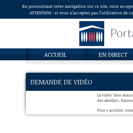
En poursuivant votre navigation sur ce site, vous accept
Aller au contenu
ATTENTION : si vous n’acceptez pas l’utilisation de c
Port
ACCUEIL
EN DIRECT
DEMANDE DE VIDÉO
La vidéo "1ère séanc
des abeilles ; Raiso
Pour y accéder, vous