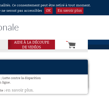
nnalités. Ce consentement peut être retiré à tout moment.
OK
En savoir plus
e ne seront pas accessibles
onale
AIDE À LA DÉCOUPE
DE VIDÉOS
; Lutte contre la disparition
n ligne.
en savoir plus
te :
.