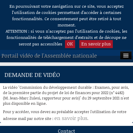
En poursuivant votre navigation sur ce site, vous acceptez
Aller au contenu
l’utilisation de cookies permettant d'accéder à certaines
fonctionnalités. Ce consentement peut être retiré à tout
moment.
ATTENTION : si vous n’acceptez pas l’utilisation de cookies, les
fonctionnalités de téléchargement d’extraits et de découpe ne
OK
En savoir plus
seront pas accessibles
Portail vidéo de l'Assemblée nationale
ACCUEIL
DEMANDE DE VIDÉO
EN DIRECT
La vidéo "Commission du développement durable : Examen, pour avis,
À LA DEMANDE
de la première partie du projet de loi de finances pour 2022 (n° 4482)
(M. Jean-Marc Zulesi, rapporteur pour avis)" du 29 septembre 2021 n'est
plus disponible en ligne.
RECHERCHE
Pour y accéder, vous devez au préalable accepter l'utilisation de votre
AIDE À LA DÉCOUPE
en savoir plus
adresse mail par notre site :
.
DE VIDÉOS
Contact