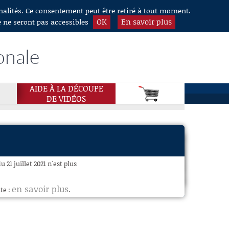
nnalités. Ce consentement peut être retiré à tout moment.
OK
En savoir plus
e ne seront pas accessibles
onale
AIDE À LA DÉCOUPE
DE VIDÉOS
21 juillet 2021 n'est plus
en savoir plus
te :
.