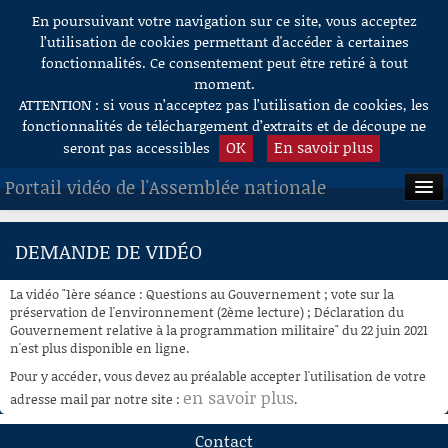
En poursuivant votre navigation sur ce site, vous acceptez
Aller au contenu
l’utilisation de cookies permettant d'accéder à certaines
fonctionnalités. Ce consentement peut être retiré à tout
moment.
ATTENTION : si vous n’acceptez pas l’utilisation de cookies, les
fonctionnalités de téléchargement d’extraits et de découpe ne
OK
En savoir plus
seront pas accessibles
Portail vidéo de l'Assemblée nationale
ACCUEIL
DEMANDE DE VIDÉO
EN DIRECT
La vidéo "1ère séance : Questions au Gouvernement ; vote sur la
À LA DEMANDE
préservation de l'environnement (2ème lecture) ; Déclaration du
Gouvernement relative à la programmation militaire" du 22 juin 2021
n'est plus disponible en ligne.
RECHERCHE
Pour y accéder, vous devez au préalable accepter l'utilisation de votre
AIDE À LA DÉCOUPE
en savoir plus
adresse mail par notre site :
.
DE VIDÉOS
Contact