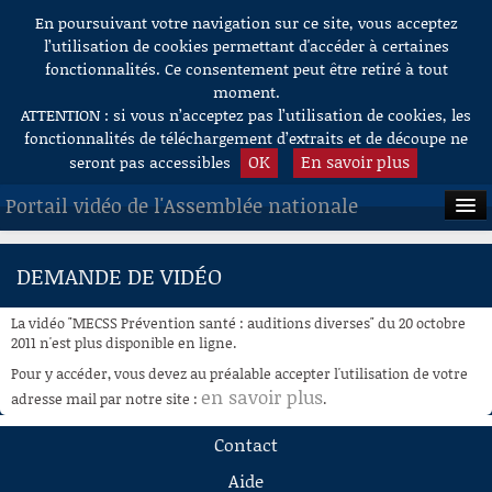
En poursuivant votre navigation sur ce site, vous acceptez
Aller au contenu
l’utilisation de cookies permettant d'accéder à certaines
fonctionnalités. Ce consentement peut être retiré à tout
moment.
ATTENTION : si vous n’acceptez pas l’utilisation de cookies, les
fonctionnalités de téléchargement d’extraits et de découpe ne
OK
En savoir plus
seront pas accessibles
Portail vidéo de l'Assemblée nationale
ACCUEIL
DEMANDE DE VIDÉO
EN DIRECT
La vidéo "MECSS Prévention santé : auditions diverses" du 20 octobre
À LA DEMANDE
2011 n'est plus disponible en ligne.
Pour y accéder, vous devez au préalable accepter l'utilisation de votre
RECHERCHE
en savoir plus
adresse mail par notre site :
.
AIDE À LA DÉCOUPE
Contact
DE VIDÉOS
Aide