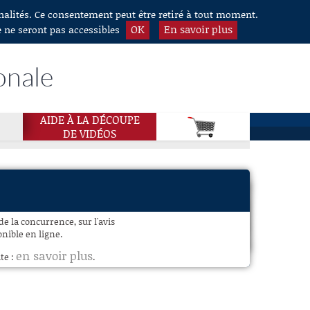
nnalités. Ce consentement peut être retiré à tout moment.
OK
En savoir plus
e ne seront pas accessibles
onale
AIDE À LA DÉCOUPE
DE VIDÉOS
de la concurrence, sur l'avis
onible en ligne.
en savoir plus
te :
.