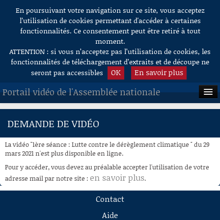
En poursuivant votre navigation sur ce site, vous acceptez
Aller au contenu
l’utilisation de cookies permettant d'accéder à certaines
fonctionnalités. Ce consentement peut être retiré à tout
moment.
ATTENTION : si vous n’acceptez pas l’utilisation de cookies, les
fonctionnalités de téléchargement d’extraits et de découpe ne
OK
En savoir plus
seront pas accessibles
Portail vidéo de l'Assemblée nationale
ACCUEIL
DEMANDE DE VIDÉO
EN DIRECT
La vidéo "1ère séance : Lutte contre le dérèglement climatique " du 29
À LA DEMANDE
mars 2021 n'est plus disponible en ligne.
Pour y accéder, vous devez au préalable accepter l'utilisation de votre
RECHERCHE
en savoir plus
adresse mail par notre site :
.
AIDE À LA DÉCOUPE
Contact
DE VIDÉOS
Aide