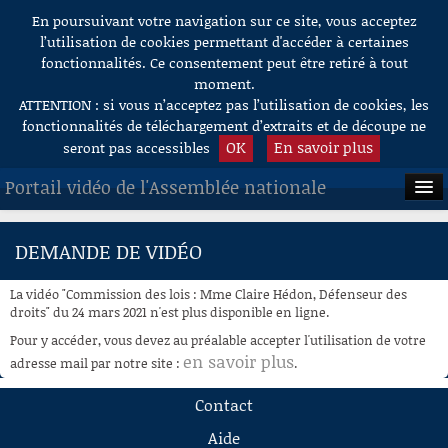
En poursuivant votre navigation sur ce site, vous acceptez
Aller au contenu
l’utilisation de cookies permettant d'accéder à certaines
fonctionnalités. Ce consentement peut être retiré à tout
moment.
ATTENTION : si vous n’acceptez pas l’utilisation de cookies, les
fonctionnalités de téléchargement d’extraits et de découpe ne
OK
En savoir plus
seront pas accessibles
Portail vidéo de l'Assemblée nationale
ACCUEIL
DEMANDE DE VIDÉO
EN DIRECT
La vidéo "Commission des lois : Mme Claire Hédon, Défenseur des
À LA DEMANDE
droits" du 24 mars 2021 n'est plus disponible en ligne.
Pour y accéder, vous devez au préalable accepter l'utilisation de votre
RECHERCHE
en savoir plus
adresse mail par notre site :
.
AIDE À LA DÉCOUPE
Contact
DE VIDÉOS
Aide