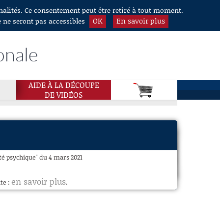
nnalités. Ce consentement peut être retiré à tout moment.
OK
En savoir plus
e ne seront pas accessibles
onale
AIDE À LA DÉCOUPE
DE VIDÉOS
té psychique" du 4 mars 2021
en savoir plus
te :
.