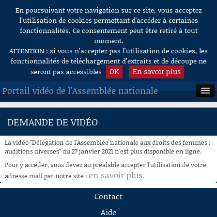
En poursuivant votre navigation sur ce site, vous acceptez
Aller au contenu
l’utilisation de cookies permettant d'accéder à certaines
fonctionnalités. Ce consentement peut être retiré à tout
moment.
ATTENTION : si vous n’acceptez pas l’utilisation de cookies, les
fonctionnalités de téléchargement d’extraits et de découpe ne
OK
En savoir plus
seront pas accessibles
Portail vidéo de l'Assemblée nationale
ACCUEIL
DEMANDE DE VIDÉO
EN DIRECT
La vidéo "Délégation de l'Assemblée nationale aux droits des femmes :
À LA DEMANDE
auditions diverses" du 27 janvier 2021 n'est plus disponible en ligne.
Pour y accéder, vous devez au préalable accepter l'utilisation de votre
RECHERCHE
en savoir plus
adresse mail par notre site :
.
AIDE À LA DÉCOUPE
Contact
DE VIDÉOS
Aide