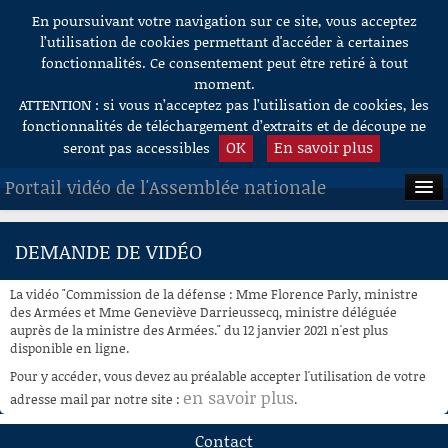
En poursuivant votre navigation sur ce site, vous acceptez
Aller au contenu
l’utilisation de cookies permettant d'accéder à certaines
fonctionnalités. Ce consentement peut être retiré à tout
moment.
ATTENTION : si vous n’acceptez pas l’utilisation de cookies, les
fonctionnalités de téléchargement d’extraits et de découpe ne
OK
En savoir plus
seront pas accessibles
Portail vidéo de l'Assemblée nationale
ACCUEIL
DEMANDE DE VIDÉO
EN DIRECT
La vidéo "Commission de la défense : Mme Florence Parly, ministre
À LA DEMANDE
des Armées et Mme Geneviève Darrieussecq, ministre déléguée
auprès de la ministre des Armées." du 12 janvier 2021 n'est plus
disponible en ligne.
RECHERCHE
Pour y accéder, vous devez au préalable accepter l'utilisation de votre
AIDE À LA DÉCOUPE
en savoir plus
adresse mail par notre site :
.
DE VIDÉOS
Contact