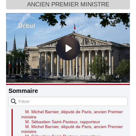
ANCIEN PREMIER MINISTRE
Connaissance, Histoire
Autres
Audition de M. Michel Barnier, député de Paris,
ancien Premier ministre
Sommaire
Mme Nicole Dubré-Chirat, présidente
M. Michel Barnier, député de Paris, ancien Premier
ministre
Mme Nicole Dubré-Chirat, présidente
M. Michel Barnier, député de Paris, ancien Premier
ministre
M. Sébastien Saint-Pasteur, rapporteur
M. Michel Barnier, député de Paris, ancien Premier
ministre