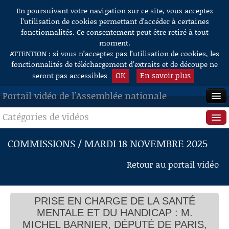
En poursuivant votre navigation sur ce site, vous acceptez
Aller au contenu
l’utilisation de cookies permettant d'accéder à certaines
fonctionnalités. Ce consentement peut être retiré à tout
moment.
ATTENTION : si vous n’acceptez pas l’utilisation de cookies, les
fonctionnalités de téléchargement d’extraits et de découpe ne
OK
En savoir plus
seront pas accessibles
Portail vidéo de l'Assemblée nationale
Catégories de vidéos
ACCUEIL
EN DIRECT
Séance publique
COMMISSIONS / MARDI 18 NOVEMBRE 2025
À LA DEMANDE
Questions au Gouvernement
Retour au portail vidéo
RECHERCHE
Commissions
AIDE À LA DÉCOUPE
PRISE EN CHARGE DE LA SANTÉ
Présidence
DE VIDÉOS
MENTALE ET DU HANDICAP : M.
Évènements
MICHEL BARNIER, DÉPUTÉ DE PARIS,