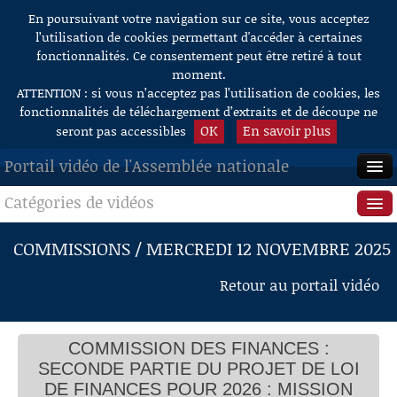
En poursuivant votre navigation sur ce site, vous acceptez
Aller au contenu
l’utilisation de cookies permettant d'accéder à certaines
fonctionnalités. Ce consentement peut être retiré à tout
moment.
ATTENTION : si vous n’acceptez pas l’utilisation de cookies, les
fonctionnalités de téléchargement d’extraits et de découpe ne
OK
En savoir plus
seront pas accessibles
Portail vidéo de l'Assemblée nationale
Catégories de vidéos
ACCUEIL
EN DIRECT
Séance publique
COMMISSIONS / MERCREDI 12 NOVEMBRE 2025
À LA DEMANDE
Questions au Gouvernement
Retour au portail vidéo
RECHERCHE
Commissions
AIDE À LA DÉCOUPE
COMMISSION DES FINANCES :
Présidence
DE VIDÉOS
SECONDE PARTIE DU PROJET DE LOI
Évènements
DE FINANCES POUR 2026 : MISSION