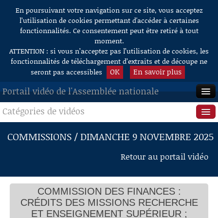
En poursuivant votre navigation sur ce site, vous acceptez
Aller au contenu
l’utilisation de cookies permettant d'accéder à certaines
fonctionnalités. Ce consentement peut être retiré à tout
moment.
ATTENTION : si vous n’acceptez pas l’utilisation de cookies, les
fonctionnalités de téléchargement d’extraits et de découpe ne
OK
En savoir plus
seront pas accessibles
Portail vidéo de l'Assemblée nationale
Catégories de vidéos
ACCUEIL
EN DIRECT
Séance publique
COMMISSIONS / DIMANCHE 9 NOVEMBRE 2025
À LA DEMANDE
Questions au Gouvernement
Retour au portail vidéo
RECHERCHE
Commissions
AIDE À LA DÉCOUPE
COMMISSION DES FINANCES :
Présidence
DE VIDÉOS
CRÉDITS DES MISSIONS RECHERCHE
Évènements
ET ENSEIGNEMENT SUPÉRIEUR ;