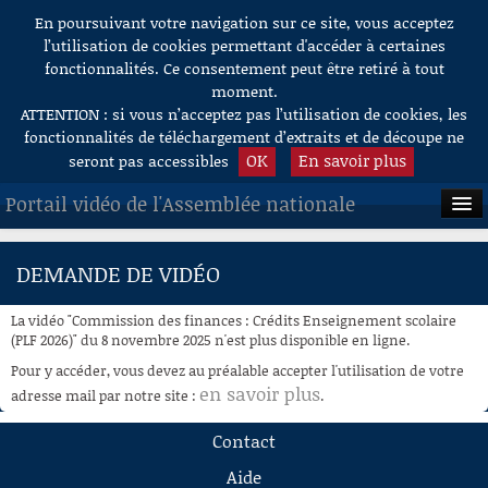
En poursuivant votre navigation sur ce site, vous acceptez
Aller au contenu
l’utilisation de cookies permettant d'accéder à certaines
fonctionnalités. Ce consentement peut être retiré à tout
moment.
ATTENTION : si vous n’acceptez pas l’utilisation de cookies, les
fonctionnalités de téléchargement d’extraits et de découpe ne
OK
En savoir plus
seront pas accessibles
Portail vidéo de l'Assemblée nationale
ACCUEIL
DEMANDE DE VIDÉO
EN DIRECT
La vidéo "Commission des finances : Crédits Enseignement scolaire
À LA DEMANDE
(PLF 2026)" du 8 novembre 2025 n'est plus disponible en ligne.
Pour y accéder, vous devez au préalable accepter l'utilisation de votre
RECHERCHE
en savoir plus
adresse mail par notre site :
.
AIDE À LA DÉCOUPE
Contact
DE VIDÉOS
Aide