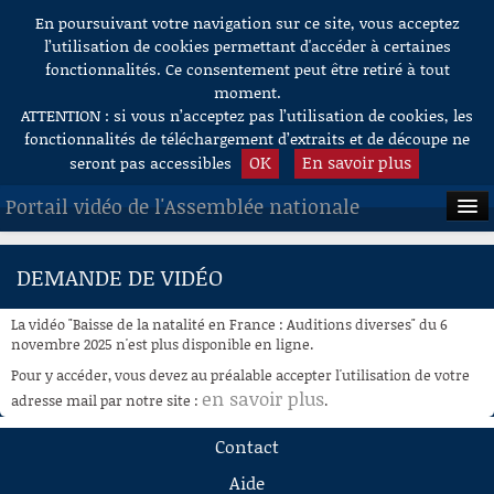
En poursuivant votre navigation sur ce site, vous acceptez
Aller au contenu
l’utilisation de cookies permettant d'accéder à certaines
fonctionnalités. Ce consentement peut être retiré à tout
moment.
ATTENTION : si vous n’acceptez pas l’utilisation de cookies, les
fonctionnalités de téléchargement d’extraits et de découpe ne
OK
En savoir plus
seront pas accessibles
Portail vidéo de l'Assemblée nationale
ACCUEIL
DEMANDE DE VIDÉO
EN DIRECT
La vidéo "Baisse de la natalité en France : Auditions diverses" du 6
À LA DEMANDE
novembre 2025 n'est plus disponible en ligne.
Pour y accéder, vous devez au préalable accepter l'utilisation de votre
RECHERCHE
en savoir plus
adresse mail par notre site :
.
AIDE À LA DÉCOUPE
Contact
DE VIDÉOS
Aide