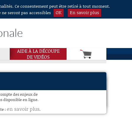
nnalités. Ce consentement peut être retiré à tout moment.
OK
En savoir plus
e ne seront pas accessibles
onale
AIDE À LA DÉCOUPE
DE VIDÉOS
 compte des enjeux de
s disponible en ligne.
en savoir plus
te :
.