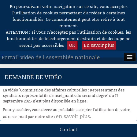
En poursuivant votre navigation sur ce site, vous acceptez
Aller au contenu
l’utilisation de cookies permettant d'accéder à certaines
fonctionnalités. Ce consentement peut être retiré à tout
moment.
ATTENTION : si vous n’acceptez pas l’utilisation de cookies, les
fonctionnalités de téléchargement d’extraits et de découpe ne
OK
En savoir plus
seront pas accessibles
Portail vidéo de l'Assemblée nationale
ACCUEIL
DEMANDE DE VIDÉO
EN DIRECT
La vidéo "Commission des affaires culturelles : Représentants des
À LA DEMANDE
syndicats représentatifs d’enseignants du second degré" du 17
septembre 2025 n'est plus disponible en ligne.
RECHERCHE
Pour y accéder, vous devez au préalable accepter l'utilisation de votre
en savoir plus
adresse mail par notre site :
.
AIDE À LA DÉCOUPE
DE VIDÉOS
Contact