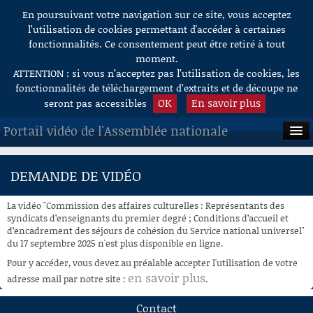
En poursuivant votre navigation sur ce site, vous acceptez
Aller au contenu
l’utilisation de cookies permettant d'accéder à certaines
fonctionnalités. Ce consentement peut être retiré à tout
moment.
ATTENTION : si vous n’acceptez pas l’utilisation de cookies, les
fonctionnalités de téléchargement d’extraits et de découpe ne
OK
En savoir plus
seront pas accessibles
Portail vidéo de l'Assemblée nationale
ACCUEIL
DEMANDE DE VIDÉO
EN DIRECT
La vidéo "Commission des affaires culturelles : Représentants des
À LA DEMANDE
syndicats d’enseignants du premier degré ; Conditions d’accueil et
d’encadrement des séjours de cohésion du Service national universel"
du 17 septembre 2025 n'est plus disponible en ligne.
RECHERCHE
Pour y accéder, vous devez au préalable accepter l'utilisation de votre
AIDE À LA DÉCOUPE
en savoir plus
adresse mail par notre site :
.
DE VIDÉOS
Contact