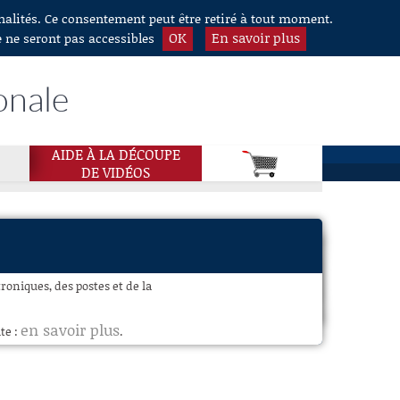
nnalités. Ce consentement peut être retiré à tout moment.
OK
En savoir plus
e ne seront pas accessibles
onale
AIDE À LA DÉCOUPE
DE VIDÉOS
oniques, des postes et de la
en savoir plus
te :
.