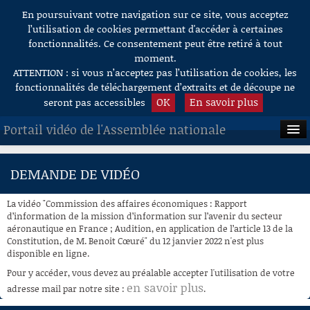
En poursuivant votre navigation sur ce site, vous acceptez
Aller au contenu
l’utilisation de cookies permettant d'accéder à certaines
fonctionnalités. Ce consentement peut être retiré à tout
moment.
ATTENTION : si vous n’acceptez pas l’utilisation de cookies, les
fonctionnalités de téléchargement d’extraits et de découpe ne
OK
En savoir plus
seront pas accessibles
Portail vidéo de l'Assemblée nationale
ACCUEIL
DEMANDE DE VIDÉO
EN DIRECT
La vidéo "Commission des affaires économiques : Rapport
À LA DEMANDE
d’information de la mission d’information sur l’avenir du secteur
aéronautique en France ; Audition, en application de l’article 13 de la
Constitution, de M. Benoit Cœuré" du 12 janvier 2022 n'est plus
RECHERCHE
disponible en ligne.
AIDE À LA DÉCOUPE
Pour y accéder, vous devez au préalable accepter l'utilisation de votre
DE VIDÉOS
en savoir plus
adresse mail par notre site :
.