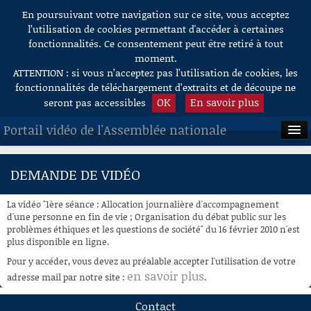
En poursuivant votre navigation sur ce site, vous acceptez
Aller au contenu
l’utilisation de cookies permettant d'accéder à certaines
fonctionnalités. Ce consentement peut être retiré à tout
moment.
ATTENTION : si vous n’acceptez pas l’utilisation de cookies, les
fonctionnalités de téléchargement d’extraits et de découpe ne
OK
En savoir plus
seront pas accessibles
Portail vidéo de l'Assemblée nationale
ACCUEIL
DEMANDE DE VIDÉO
EN DIRECT
La vidéo "1ère séance : Allocation journalière d'accompagnement
À LA DEMANDE
d'une personne en fin de vie ; Organisation du débat public sur les
problèmes éthiques et les questions de société" du 16 février 2010 n'est
plus disponible en ligne.
RECHERCHE
Pour y accéder, vous devez au préalable accepter l'utilisation de votre
AIDE À LA DÉCOUPE
en savoir plus
adresse mail par notre site :
.
DE VIDÉOS
Contact