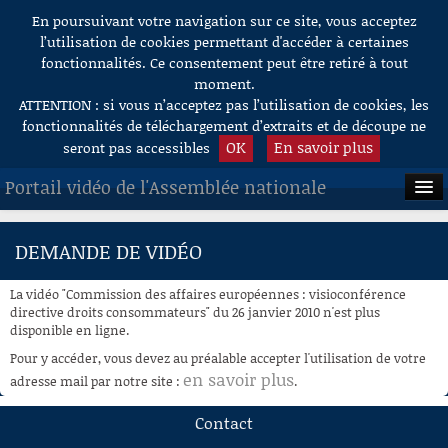
En poursuivant votre navigation sur ce site, vous acceptez
Aller au contenu
l’utilisation de cookies permettant d'accéder à certaines
fonctionnalités. Ce consentement peut être retiré à tout
moment.
ATTENTION : si vous n’acceptez pas l’utilisation de cookies, les
fonctionnalités de téléchargement d’extraits et de découpe ne
OK
En savoir plus
seront pas accessibles
Portail vidéo de l'Assemblée nationale
ACCUEIL
DEMANDE DE VIDÉO
EN DIRECT
La vidéo "Commission des affaires européennes : visioconférence
À LA DEMANDE
directive droits consommateurs" du 26 janvier 2010 n'est plus
disponible en ligne.
RECHERCHE
Pour y accéder, vous devez au préalable accepter l'utilisation de votre
en savoir plus
adresse mail par notre site :
.
AIDE À LA DÉCOUPE
DE VIDÉOS
Contact