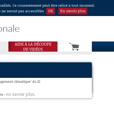
nnalités. Ce consentement peut être retiré à tout moment.
OK
En savoir plus
e ne seront pas accessibles
onale
AIDE À LA DÉCOUPE
DE VIDÉOS
angement climatique" du 22
en savoir plus
te :
.