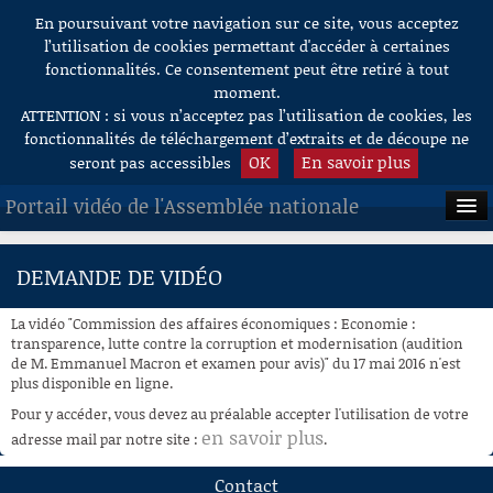
En poursuivant votre navigation sur ce site, vous acceptez
Aller au contenu
l’utilisation de cookies permettant d'accéder à certaines
fonctionnalités. Ce consentement peut être retiré à tout
moment.
ATTENTION : si vous n’acceptez pas l’utilisation de cookies, les
fonctionnalités de téléchargement d’extraits et de découpe ne
OK
En savoir plus
seront pas accessibles
Portail vidéo de l'Assemblée nationale
ACCUEIL
DEMANDE DE VIDÉO
EN DIRECT
La vidéo "Commission des affaires économiques : Economie :
À LA DEMANDE
transparence, lutte contre la corruption et modernisation (audition
de M. Emmanuel Macron et examen pour avis)" du 17 mai 2016 n'est
plus disponible en ligne.
RECHERCHE
Pour y accéder, vous devez au préalable accepter l'utilisation de votre
AIDE À LA DÉCOUPE
en savoir plus
adresse mail par notre site :
.
DE VIDÉOS
Contact