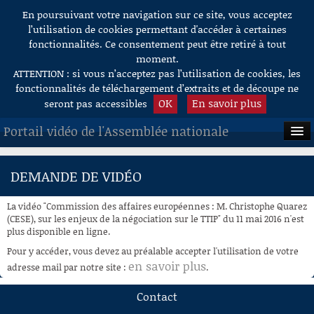
En poursuivant votre navigation sur ce site, vous acceptez
Aller au contenu
l’utilisation de cookies permettant d'accéder à certaines
fonctionnalités. Ce consentement peut être retiré à tout
moment.
ATTENTION : si vous n’acceptez pas l’utilisation de cookies, les
fonctionnalités de téléchargement d’extraits et de découpe ne
OK
En savoir plus
seront pas accessibles
Portail vidéo de l'Assemblée nationale
ACCUEIL
DEMANDE DE VIDÉO
EN DIRECT
La vidéo "Commission des affaires européennes : M. Christophe Quarez
À LA DEMANDE
(CESE), sur les enjeux de la négociation sur le TTIP" du 11 mai 2016 n'est
plus disponible en ligne.
RECHERCHE
Pour y accéder, vous devez au préalable accepter l'utilisation de votre
en savoir plus
adresse mail par notre site :
.
AIDE À LA DÉCOUPE
DE VIDÉOS
Contact