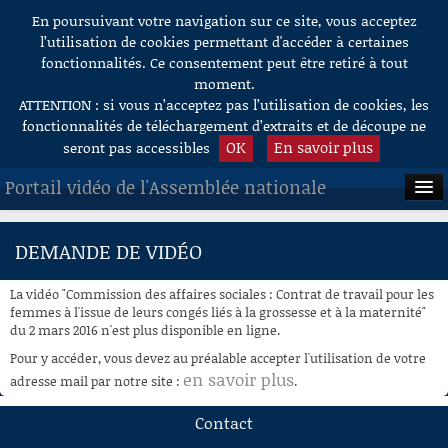
En poursuivant votre navigation sur ce site, vous acceptez
Aller au contenu
l’utilisation de cookies permettant d'accéder à certaines
fonctionnalités. Ce consentement peut être retiré à tout
moment.
ATTENTION : si vous n’acceptez pas l’utilisation de cookies, les
fonctionnalités de téléchargement d’extraits et de découpe ne
OK
En savoir plus
seront pas accessibles
Portail vidéo de l'Assemblée nationale
ACCUEIL
DEMANDE DE VIDÉO
EN DIRECT
La vidéo "Commission des affaires sociales : Contrat de travail pour les
À LA DEMANDE
femmes à l'issue de leurs congés liés à la grossesse et à la maternité"
du 2 mars 2016 n'est plus disponible en ligne.
RECHERCHE
Pour y accéder, vous devez au préalable accepter l'utilisation de votre
en savoir plus
adresse mail par notre site :
.
AIDE À LA DÉCOUPE
DE VIDÉOS
Contact